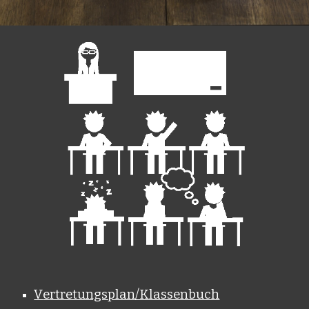
V
e
rtretungsplan/Klassenbuch