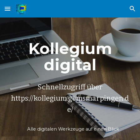
Skip to main content
Skip to navigation
Kollegium
digital
Schnellzugriff über
https://kollegium.gemsmarpingen.d
e/
Alle digitalen Werkzeuge auf einen Blick